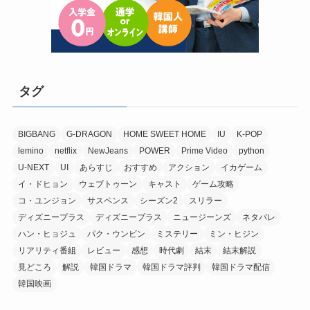
タグ
BIGBANG
G-DRAGON
HOME SWEET HOME
IU
K-POP
lemino
netflix
NewJeans
POWER
Prime Video
python
U-NEXT
UI
あらすじ
おすすめ
アクション
イカゲーム
イ・ドヒョン
ウェブトゥーン
キャスト
ゲーム攻略
コ・ユンジョン
サスペンス
シーズン2
スリラー
ディズニープラス
ディズニープラス
ニュージーンズ
ネタバレ
ハン・ヒョジュ
パク・ウンビン
ミステリー
ミン・ヒジン
リアリティ番組
レビュー
感想
時代劇
結末
結末解説
見どころ
解説
韓国ドラマ
韓国ドラマ評判
韓国ドラマ配信
韓国映画