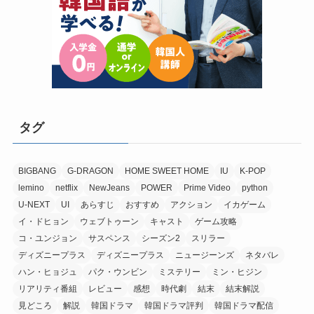
タグ
BIGBANG
G-DRAGON
HOME SWEET HOME
IU
K-POP
lemino
netflix
NewJeans
POWER
Prime Video
python
U-NEXT
UI
あらすじ
おすすめ
アクション
イカゲーム
イ・ドヒョン
ウェブトゥーン
キャスト
ゲーム攻略
コ・ユンジョン
サスペンス
シーズン2
スリラー
ディズニープラス
ディズニープラス
ニュージーンズ
ネタバレ
ハン・ヒョジュ
パク・ウンビン
ミステリー
ミン・ヒジン
リアリティ番組
レビュー
感想
時代劇
結末
結末解説
見どころ
解説
韓国ドラマ
韓国ドラマ評判
韓国ドラマ配信