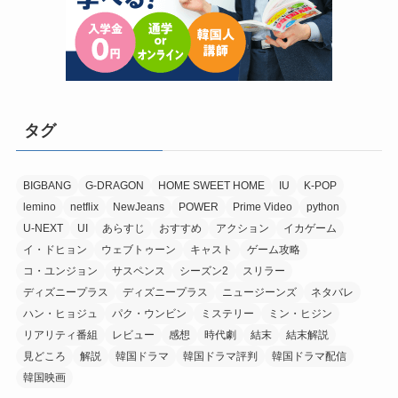
タグ
BIGBANG
G-DRAGON
HOME SWEET HOME
IU
K-POP
lemino
netflix
NewJeans
POWER
Prime Video
python
U-NEXT
UI
あらすじ
おすすめ
アクション
イカゲーム
イ・ドヒョン
ウェブトゥーン
キャスト
ゲーム攻略
コ・ユンジョン
サスペンス
シーズン2
スリラー
ディズニープラス
ディズニープラス
ニュージーンズ
ネタバレ
ハン・ヒョジュ
パク・ウンビン
ミステリー
ミン・ヒジン
リアリティ番組
レビュー
感想
時代劇
結末
結末解説
見どころ
解説
韓国ドラマ
韓国ドラマ評判
韓国ドラマ配信
韓国映画