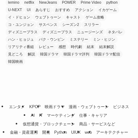
lemino
netflix
NewJeans
POWER
Prime Video
python
U-NEXT
UI
あらすじ
おすすめ
アクション
イカゲーム
イ・ドヒョン
ウェブトゥーン
キャスト
ゲーム攻略
コ・ユンジョン
サスペンス
シーズン2
スリラー
ディズニープラス
ディズニープラス
ニュージーンズ
ネタバレ
ハン・ヒョジュ
パク・ウンビン
ミステリー
ミン・ヒジン
リアリティ番組
レビュー
感想
時代劇
結末
結末解説
見どころ
解説
韓国ドラマ
韓国ドラマ評判
韓国ドラマ配信
韓国映画
エンタメ
KPOP
映画ドラマ
漫画・ウェブトゥーン
ビジネス
AI
IT
マーケティング
仕事・キャリア
仮想通貨・ブロックチェーン
商品・サービスなど
金融・資産運用
開発
Python
UIUX
web
アーキテクチャー