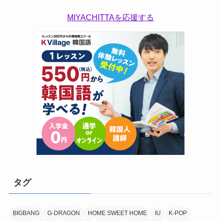
MIYACHITTAを応援する
タグ
BIGBANG
G-DRAGON
HOME SWEET HOME
IU
K-POP