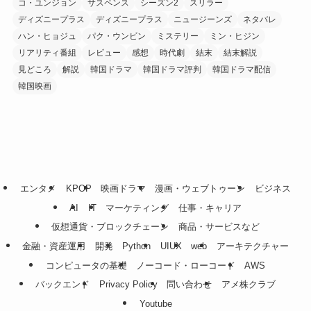
コ・ユンジョン
サスペンス
シーズン2
スリラー
ディズニープラス
ディズニープラス
ニュージーンズ
ネタバレ
ハン・ヒョジュ
パク・ウンビン
ミステリー
ミン・ヒジン
リアリティ番組
レビュー
感想
時代劇
結末
結末解説
見どころ
解説
韓国ドラマ
韓国ドラマ評判
韓国ドラマ配信
韓国映画
エンタメ
KPOP
映画ドラマ
漫画・ウェブトゥーン
ビジネス
AI
IT
マーケティング
仕事・キャリア
仮想通貨・ブロックチェーン
商品・サービスなど
金融・資産運用
開発
Python
UIUX
web
アーキテクチャー
コンピュータの基礎
ノーコード・ローコード
AWS
バックエンド
Privacy Policy
問い合わせ
アメ株クラブ
Youtube