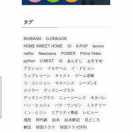
タグ
BIGBANG
G-DRAGON
HOME SWEET HOME
IU
K-POP
lemino
netflix
NewJeans
POWER
Prime Video
python
U-NEXT
UI
あらすじ
おすすめ
アクション
イカゲーム
イ・ドヒョン
ウェブトゥーン
キャスト
ゲーム攻略
コ・ユンジョン
サスペンス
シーズン2
スリラー
ディズニープラス
ディズニープラス
ニュージーンズ
ネタバレ
ハン・ヒョジュ
パク・ウンビン
ミステリー
ミン・ヒジン
リアリティ番組
レビュー
感想
時代劇
結末
結末解説
見どころ
解説
韓国ドラマ
韓国ドラマ評判