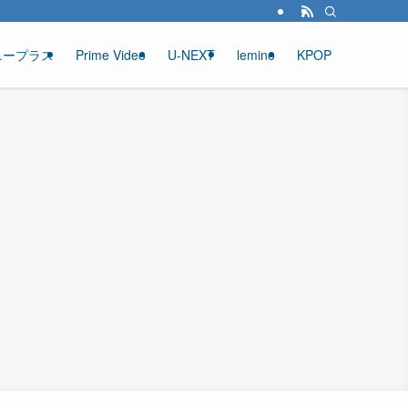
ニープラス
Prime Video
U-NEXT
lemino
KPOP