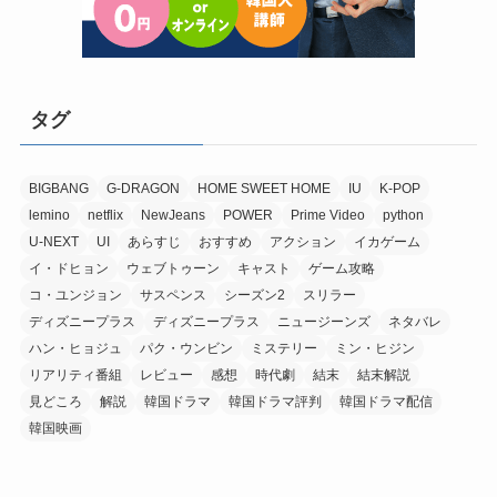
タグ
BIGBANG
G-DRAGON
HOME SWEET HOME
IU
K-POP
lemino
netflix
NewJeans
POWER
Prime Video
python
U-NEXT
UI
あらすじ
おすすめ
アクション
イカゲーム
イ・ドヒョン
ウェブトゥーン
キャスト
ゲーム攻略
コ・ユンジョン
サスペンス
シーズン2
スリラー
ディズニープラス
ディズニープラス
ニュージーンズ
ネタバレ
ハン・ヒョジュ
パク・ウンビン
ミステリー
ミン・ヒジン
リアリティ番組
レビュー
感想
時代劇
結末
結末解説
見どころ
解説
韓国ドラマ
韓国ドラマ評判
韓国ドラマ配信
韓国映画