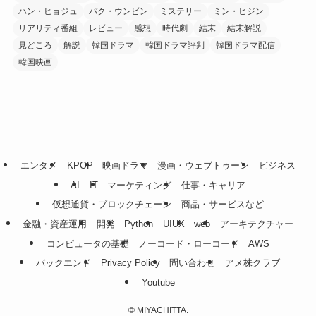
ハン・ヒョジュ
パク・ウンビン
ミステリー
ミン・ヒジン
リアリティ番組
レビュー
感想
時代劇
結末
結末解説
見どころ
解説
韓国ドラマ
韓国ドラマ評判
韓国ドラマ配信
韓国映画
エンタメ
KPOP
映画ドラマ
漫画・ウェブトゥーン
ビジネス
AI
IT
マーケティング
仕事・キャリア
仮想通貨・ブロックチェーン
商品・サービスなど
金融・資産運用
開発
Python
UIUX
web
アーキテクチャー
コンピュータの基礎
ノーコード・ローコード
AWS
バックエンド
Privacy Policy
問い合わせ
アメ株クラブ
Youtube
©
MIYACHITTA.