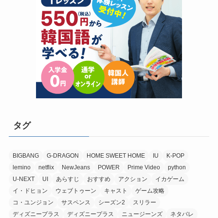
タグ
BIGBANG
G-DRAGON
HOME SWEET HOME
IU
K-POP
lemino
netflix
NewJeans
POWER
Prime Video
python
U-NEXT
UI
あらすじ
おすすめ
アクション
イカゲーム
イ・ドヒョン
ウェブトゥーン
キャスト
ゲーム攻略
コ・ユンジョン
サスペンス
シーズン2
スリラー
ディズニープラス
ディズニープラス
ニュージーンズ
ネタバレ