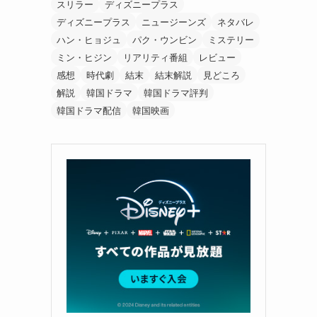
スリラー
ディズニープラス
ディズニープラス
ニュージーンズ
ネタバレ
ハン・ヒョジュ
パク・ウンビン
ミステリー
ミン・ヒジン
リアリティ番組
レビュー
感想
時代劇
結末
結末解説
見どころ
解説
韓国ドラマ
韓国ドラマ評判
韓国ドラマ配信
韓国映画