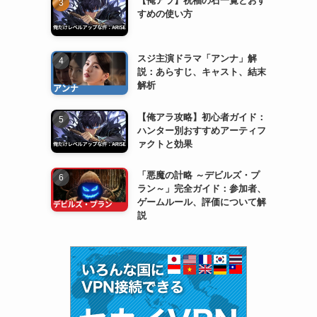
すめの使い方
スジ主演ドラマ「アンナ」解
説：あらすじ、キャスト、結末
解析
【俺アラ攻略】初心者ガイド：
ハンター別おすすめアーティフ
ァクトと効果
「悪魔の計略 ～デビルズ・プ
ラン～」完全ガイド：参加者、
ゲームルール、評価について解
説