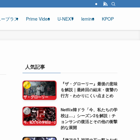
ニープラス
Prime Video
U-NEXT
lemino
KPOP
人気記事
『ザ・グローリー』最後の意味
を解説｜最終回の結末・復讐の
行方・わかりにくい点まとめ
Netflix韓ドラ「今、私たちの学
校は…」シーズン2を解説：チ
ョンサンの復活とその他の衝撃
的な展開
【俺アラ】祝福の石一覧とおす