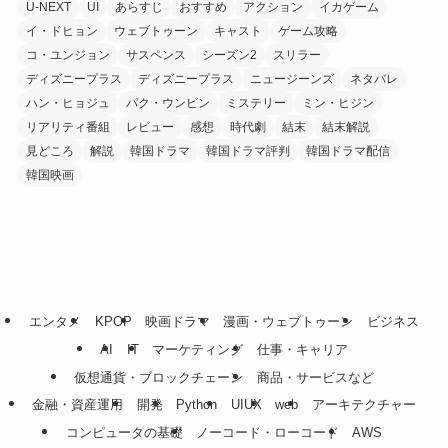
U-NEXT
UI
あらすじ
おすすめ
アクション
イカゲーム
イ・ドヒョン
ウェブトゥーン
キャスト
ゲーム攻略
コ・ユンジョン
サスペンス
シーズン2
スリラー
ディズニープラス
ディズニープラス
ニュージーンズ
ネタバレ
ハン・ヒョジュ
パク・ウンビン
ミステリー
ミン・ヒジン
リアリティ番組
レビュー
感想
時代劇
結末
結末解説
見どころ
解説
韓国ドラマ
韓国ドラマ評判
韓国ドラマ配信
韓国映画
エンタメ
KPOP
映画ドラマ
漫画・ウェブトゥーン
ビジネス
AI
IT
マーケティング
仕事・キャリア
仮想通貨・ブロックチェーン
商品・サービスなど
金融・資産運用
開発
Python
UIUX
web
アーキテクチャー
コンピュータの基礎
ノーコード・ローコード
AWS