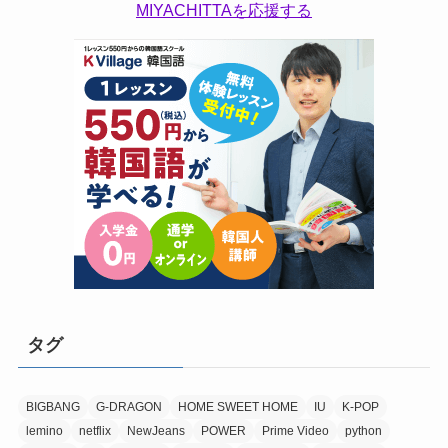
MIYACHITTAを応援する
タグ
BIGBANG
G-DRAGON
HOME SWEET HOME
IU
K-POP
lemino
netflix
NewJeans
POWER
Prime Video
python