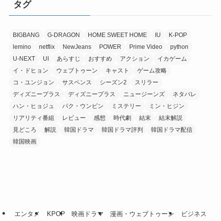
タグ
BIGBANG
G-DRAGON
HOME SWEET HOME
IU
K-POP
lemino
netflix
NewJeans
POWER
Prime Video
python
U-NEXT
UI
あらすじ
おすすめ
アクション
イカゲーム
イ・ドヒョン
ウェブトゥーン
キャスト
ゲーム攻略
コ・ユンジョン
サスペンス
シーズン2
スリラー
ディズニープラス
ディズニープラス
ニュージーンズ
ネタバレ
ハン・ヒョジュ
パク・ウンビン
ミステリー
ミン・ヒジン
リアリティ番組
レビュー
感想
時代劇
結末
結末解説
見どころ
解説
韓国ドラマ
韓国ドラマ評判
韓国ドラマ配信
韓国映画
エンタメ
KPOP
映画ドラマ
漫画・ウェブトゥーン
ビジネス