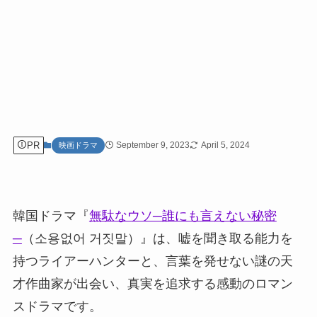
PR
September 9, 2023
April 5, 2024
映画ドラマ
韓国ドラマ『
無駄なウソ─誰にも言えない秘密
─
（소용없어 거짓말）』は、嘘を聞き取る能力を
持つライアーハンターと、言葉を発せない謎の天
才作曲家が出会い、真実を追求する感動のロマン
スドラマです。