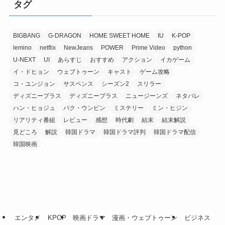
タグ
BIGBANG
G-DRAGON
HOME SWEET HOME
IU
K-POP
lemino
netflix
NewJeans
POWER
Prime Video
python
U-NEXT
UI
あらすじ
おすすめ
アクション
イカゲーム
イ・ドヒョン
ウェブトゥーン
キャスト
ゲーム攻略
コ・ユンジョン
サスペンス
シーズン2
スリラー
ディズニープラス
ディズニープラス
ニュージーンズ
ネタバレ
ハン・ヒョジュ
パク・ウンビン
ミステリー
ミン・ヒジン
リアリティ番組
レビュー
感想
時代劇
結末
結末解説
見どころ
解説
韓国ドラマ
韓国ドラマ評判
韓国ドラマ配信
韓国映画
エンタメ
KPOP
映画ドラマ
漫画・ウェブトゥーン
ビジネス