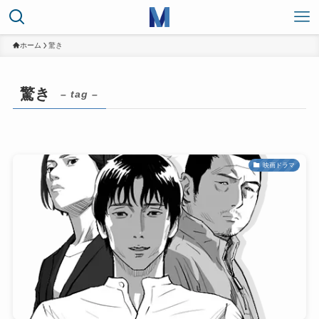
ホーム
驚き
驚き
– tag –
映画ドラマ