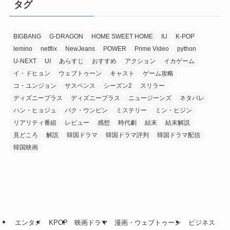
タグ
BIGBANG
G-DRAGON
HOME SWEET HOME
IU
K-POP
lemino
netflix
NewJeans
POWER
Prime Video
python
U-NEXT
UI
あらすじ
おすすめ
アクション
イカゲーム
イ・ドヒョン
ウェブトゥーン
キャスト
ゲーム攻略
コ・ユンジョン
サスペンス
シーズン2
スリラー
ディズニープラス
ディズニープラス
ニュージーンズ
ネタバレ
ハン・ヒョジュ
パク・ウンビン
ミステリー
ミン・ヒジン
リアリティ番組
レビュー
感想
時代劇
結末
結末解説
見どころ
解説
韓国ドラマ
韓国ドラマ評判
韓国ドラマ配信
韓国映画
エンタメ
KPOP
映画ドラマ
漫画・ウェブトゥーン
ビジネス