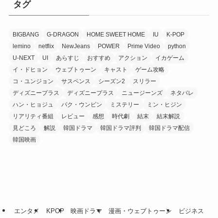
タグ
BIGBANG
G-DRAGON
HOME SWEET HOME
IU
K-POP
lemino
netflix
NewJeans
POWER
Prime Video
python
U-NEXT
UI
あらすじ
おすすめ
アクション
イカゲーム
イ・ドヒョン
ウェブトゥーン
キャスト
ゲーム攻略
コ・ユンジョン
サスペンス
シーズン2
スリラー
ディズニープラス
ディズニープラス
ニュージーンズ
ネタバレ
ハン・ヒョジュ
パク・ウンビン
ミステリー
ミン・ヒジン
リアリティ番組
レビュー
感想
時代劇
結末
結末解説
見どころ
解説
韓国ドラマ
韓国ドラマ評判
韓国ドラマ配信
韓国映画
エンタメ
KPOP
映画ドラマ
漫画・ウェブトゥーン
ビジネス