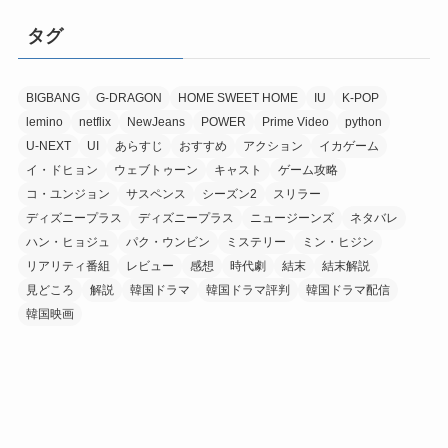
タグ
BIGBANG
G-DRAGON
HOME SWEET HOME
IU
K-POP
lemino
netflix
NewJeans
POWER
Prime Video
python
U-NEXT
UI
あらすじ
おすすめ
アクション
イカゲーム
イ・ドヒョン
ウェブトゥーン
キャスト
ゲーム攻略
コ・ユンジョン
サスペンス
シーズン2
スリラー
ディズニープラス
ディズニープラス
ニュージーンズ
ネタバレ
ハン・ヒョジュ
パク・ウンビン
ミステリー
ミン・ヒジン
リアリティ番組
レビュー
感想
時代劇
結末
結末解説
見どころ
解説
韓国ドラマ
韓国ドラマ評判
韓国ドラマ配信
韓国映画