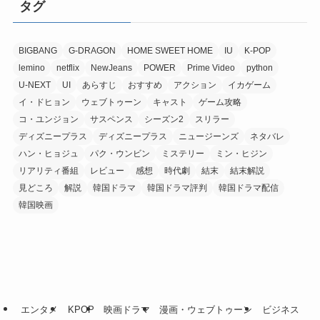
タグ
BIGBANG
G-DRAGON
HOME SWEET HOME
IU
K-POP
lemino
netflix
NewJeans
POWER
Prime Video
python
U-NEXT
UI
あらすじ
おすすめ
アクション
イカゲーム
イ・ドヒョン
ウェブトゥーン
キャスト
ゲーム攻略
コ・ユンジョン
サスペンス
シーズン2
スリラー
ディズニープラス
ディズニープラス
ニュージーンズ
ネタバレ
ハン・ヒョジュ
パク・ウンビン
ミステリー
ミン・ヒジン
リアリティ番組
レビュー
感想
時代劇
結末
結末解説
見どころ
解説
韓国ドラマ
韓国ドラマ評判
韓国ドラマ配信
韓国映画
エンタメ
KPOP
映画ドラマ
漫画・ウェブトゥーン
ビジネス