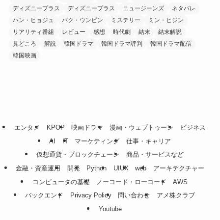
ディズニープラス
ディズニープラス
ニュージーンズ
ネタバレ
ハン・ヒョジュ
パク・ウンビン
ミステリー
ミン・ヒジン
リアリティ番組
レビュー
感想
時代劇
結末
結末解説
見どころ
解説
韓国ドラマ
韓国ドラマ評判
韓国ドラマ配信
韓国映画
エンタメ
KPOP
映画ドラマ
漫画・ウェブトゥーン
ビジネス
AI
IT
マーケティング
仕事・キャリア
仮想通貨・ブロックチェーン
商品・サービスなど
金融・資産運用
開発
Python
UIUX
web
アーキテクチャー
コンピュータの基礎
ノーコード・ローコード
AWS
バックエンド
Privacy Policy
問い合わせ
アメ株クラブ
Youtube