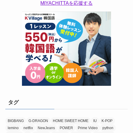
MIYACHITTAを応援する
タグ
BIGBANG
G-DRAGON
HOME SWEET HOME
IU
K-POP
lemino
netflix
NewJeans
POWER
Prime Video
python