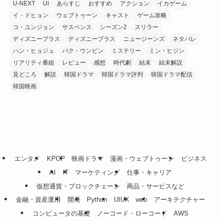
U-NEXT
UI
あらすじ
おすすめ
アクション
イカゲーム
イ・ドヒョン
ウェブトゥーン
キャスト
ゲーム攻略
コ・ユンジョン
サスペンス
シーズン2
スリラー
ディズニープラス
ディズニープラス
ニュージーンズ
ネタバレ
ハン・ヒョジュ
パク・ウンビン
ミステリー
ミン・ヒジン
リアリティ番組
レビュー
感想
時代劇
結末
結末解説
見どころ
解説
韓国ドラマ
韓国ドラマ評判
韓国ドラマ配信
韓国映画
エンタメ
KPOP
映画ドラマ
漫画・ウェブトゥーン
ビジネス
AI
IT
マーケティング
仕事・キャリア
仮想通貨・ブロックチェーン
商品・サービスなど
金融・資産運用
開発
Python
UIUX
web
アーキテクチャー
コンピュータの基礎
ノーコード・ローコード
AWS