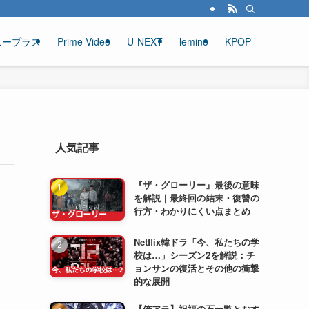
ニープラス
Prime Video
U-NEXT
lemino
KPOP
人気記事
『ザ・グローリー』最後の意味
を解説｜最終回の結末・復讐の
行方・わかりにくい点まとめ
Netflix韓ドラ「今、私たちの学
校は…」シーズン2を解説：チ
ョンサンの復活とその他の衝撃
的な展開
【俺アラ】祝福の石一覧とおす