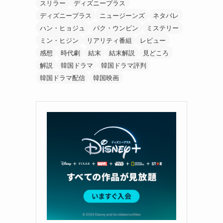
スリラー
ディズニープラス
ディズニープラス
ニュージーンズ
ネタバレ
ハン・ヒョジュ
パク・ウンビン
ミステリー
ミン・ヒジン
リアリティ番組
レビュー
感想
時代劇
結末
結末解説
見どころ
解説
韓国ドラマ
韓国ドラマ評判
韓国ドラマ配信
韓国映画