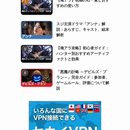
すめの使い方
スジ主演ドラマ「アンナ」解
説：あらすじ、キャスト、結末
解析
【俺アラ攻略】初心者ガイド：
ハンター別おすすめアーティフ
ァクトと効果
「悪魔の計略 ～デビルズ・プ
ラン～」完全ガイド：参加者、
ゲームルール、評価について解
説