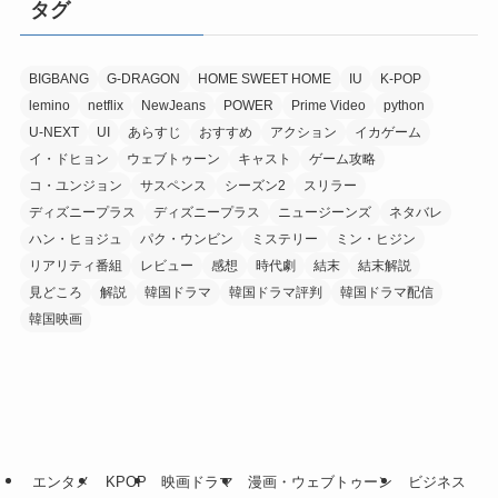
タグ
BIGBANG
G-DRAGON
HOME SWEET HOME
IU
K-POP
lemino
netflix
NewJeans
POWER
Prime Video
python
U-NEXT
UI
あらすじ
おすすめ
アクション
イカゲーム
イ・ドヒョン
ウェブトゥーン
キャスト
ゲーム攻略
コ・ユンジョン
サスペンス
シーズン2
スリラー
ディズニープラス
ディズニープラス
ニュージーンズ
ネタバレ
ハン・ヒョジュ
パク・ウンビン
ミステリー
ミン・ヒジン
リアリティ番組
レビュー
感想
時代劇
結末
結末解説
見どころ
解説
韓国ドラマ
韓国ドラマ評判
韓国ドラマ配信
韓国映画
エンタメ
KPOP
映画ドラマ
漫画・ウェブトゥーン
ビジネス