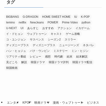
タグ
BIGBANG
G-DRAGON
HOME SWEET HOME
IU
K-POP
lemino
netflix
NewJeans
POWER
Prime Video
python
U-NEXT
UI
あらすじ
おすすめ
アクション
イカゲーム
イ・ドヒョン
ウェブトゥーン
キャスト
ゲーム攻略
コ・ユンジョン
サスペンス
シーズン2
スリラー
ディズニープラス
ディズニープラス
ニュージーンズ
ネタバレ
ハン・ヒョジュ
パク・ウンビン
ミステリー
ミン・ヒジン
リアリティ番組
レビュー
感想
時代劇
結末
結末解説
見どころ
解説
韓国ドラマ
韓国ドラマ評判
韓国ドラマ配信
韓国映画
エンタメ
KPOP
映画ドラマ
漫画・ウェブトゥーン
ビジネス