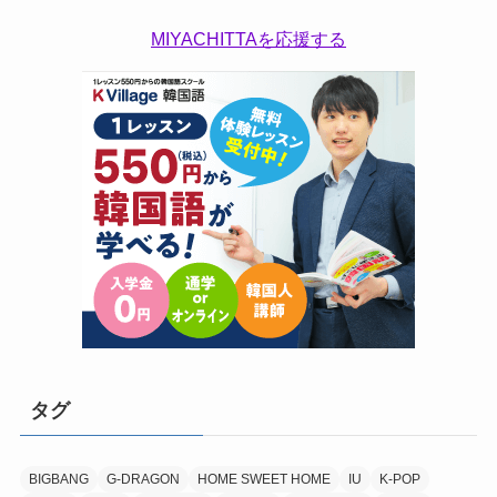
MIYACHITTAを応援する
タグ
BIGBANG
G-DRAGON
HOME SWEET HOME
IU
K-POP