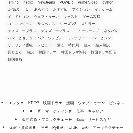
lemino
netflix
NewJeans
POWER
Prime Video
python
U-NEXT
UI
あらすじ
おすすめ
アクション
イカゲーム
イ・ドヒョン
ウェブトゥーン
キャスト
ゲーム攻略
コ・ユンジョン
サスペンス
シーズン2
スリラー
ディズニープラス
ディズニープラス
ニュージーンズ
ネタバレ
ハン・ヒョジュ
パク・ウンビン
ミステリー
ミン・ヒジン
リアリティ番組
レビュー
感想
時代劇
結末
結末解説
見どころ
解説
韓国ドラマ
韓国ドラマ評判
韓国ドラマ配信
韓国映画
エンタメ
KPOP
映画ドラマ
漫画・ウェブトゥーン
ビジネス
AI
IT
マーケティング
仕事・キャリア
仮想通貨・ブロックチェーン
商品・サービスなど
金融・資産運用
開発
Python
UIUX
web
アーキテクチャー