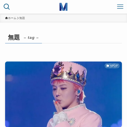
ホーム
無題
無題
– tag –
KPOP