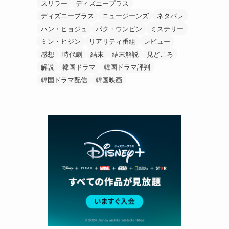
スリラー
ディズニープラス
ディズニープラス
ニュージーンズ
ネタバレ
ハン・ヒョジュ
パク・ウンビン
ミステリー
ミン・ヒジン
リアリティ番組
レビュー
感想
時代劇
結末
結末解説
見どころ
解説
韓国ドラマ
韓国ドラマ評判
韓国ドラマ配信
韓国映画