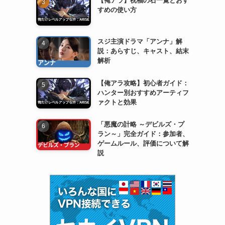
すめの使い方
スジ主演ドラマ「アンナ」解
説：あらすじ、キャスト、結末
解析
【俺アラ攻略】初心者ガイド：
ハンター別おすすめアーティフ
ァクトと効果
「悪魔の計略 ～デビルズ・プ
ラン～」完全ガイド：参加者、
ゲームルール、評価について解
説