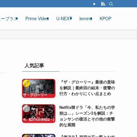
ニープラス
Prime Video
U-NEXT
lemino
KPOP
人気記事
『ザ・グローリー』最後の意味
を解説｜最終回の結末・復讐の
行方・わかりにくい点まとめ
Netflix韓ドラ「今、私たちの学
校は…」シーズン2を解説：チ
ョンサンの復活とその他の衝撃
的な展開
【俺アラ】祝福の石一覧とおす