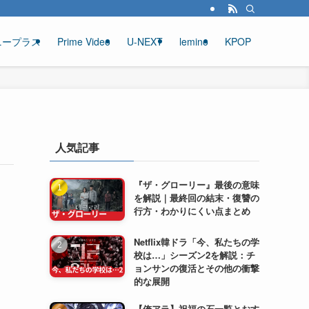
ニープラス
Prime Video
U-NEXT
lemino
KPOP
人気記事
『ザ・グローリー』最後の意味
を解説｜最終回の結末・復讐の
行方・わかりにくい点まとめ
Netflix韓ドラ「今、私たちの学
校は…」シーズン2を解説：チ
ョンサンの復活とその他の衝撃
的な展開
【俺アラ】祝福の石一覧とおす