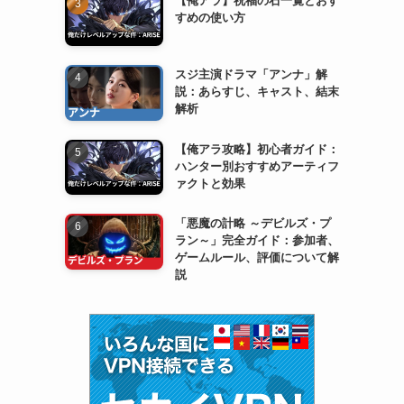
すめの使い方
スジ主演ドラマ「アンナ」解
説：あらすじ、キャスト、結末
解析
【俺アラ攻略】初心者ガイド：
ハンター別おすすめアーティフ
ァクトと効果
「悪魔の計略 ～デビルズ・プ
ラン～」完全ガイド：参加者、
ゲームルール、評価について解
説