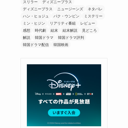
スリラー
ディズニープラス
ディズニープラス
ニュージーンズ
ネタバレ
ハン・ヒョジュ
パク・ウンビン
ミステリー
ミン・ヒジン
リアリティ番組
レビュー
感想
時代劇
結末
結末解説
見どころ
解説
韓国ドラマ
韓国ドラマ評判
韓国ドラマ配信
韓国映画