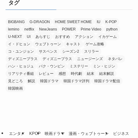
タグ
BIGBANG
G-DRAGON
HOME SWEET HOME
IU
K-POP
lemino
netflix
NewJeans
POWER
Prime Video
python
U-NEXT
UI
あらすじ
おすすめ
アクション
イカゲーム
イ・ドヒョン
ウェブトゥーン
キャスト
ゲーム攻略
コ・ユンジョン
サスペンス
シーズン2
スリラー
ディズニープラス
ディズニープラス
ニュージーンズ
ネタバレ
ハン・ヒョジュ
パク・ウンビン
ミステリー
ミン・ヒジン
リアリティ番組
レビュー
感想
時代劇
結末
結末解説
見どころ
解説
韓国ドラマ
韓国ドラマ評判
韓国ドラマ配信
韓国映画
エンタメ
KPOP
映画ドラマ
漫画・ウェブトゥーン
ビジネス