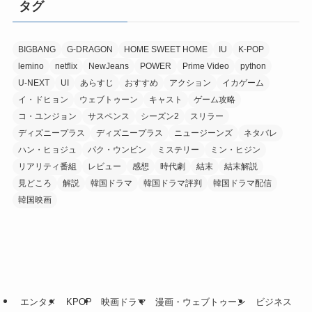
タグ
BIGBANG
G-DRAGON
HOME SWEET HOME
IU
K-POP
lemino
netflix
NewJeans
POWER
Prime Video
python
U-NEXT
UI
あらすじ
おすすめ
アクション
イカゲーム
イ・ドヒョン
ウェブトゥーン
キャスト
ゲーム攻略
コ・ユンジョン
サスペンス
シーズン2
スリラー
ディズニープラス
ディズニープラス
ニュージーンズ
ネタバレ
ハン・ヒョジュ
パク・ウンビン
ミステリー
ミン・ヒジン
リアリティ番組
レビュー
感想
時代劇
結末
結末解説
見どころ
解説
韓国ドラマ
韓国ドラマ評判
韓国ドラマ配信
韓国映画
エンタメ
KPOP
映画ドラマ
漫画・ウェブトゥーン
ビジネス