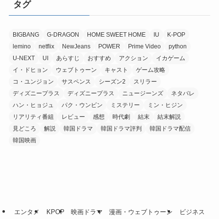
タグ
BIGBANG
G-DRAGON
HOME SWEET HOME
IU
K-POP
lemino
netflix
NewJeans
POWER
Prime Video
python
U-NEXT
UI
あらすじ
おすすめ
アクション
イカゲーム
イ・ドヒョン
ウェブトゥーン
キャスト
ゲーム攻略
コ・ユンジョン
サスペンス
シーズン2
スリラー
ディズニープラス
ディズニープラス
ニュージーンズ
ネタバレ
ハン・ヒョジュ
パク・ウンビン
ミステリー
ミン・ヒジン
リアリティ番組
レビュー
感想
時代劇
結末
結末解説
見どころ
解説
韓国ドラマ
韓国ドラマ評判
韓国ドラマ配信
韓国映画
エンタメ
KPOP
映画ドラマ
漫画・ウェブトゥーン
ビジネス