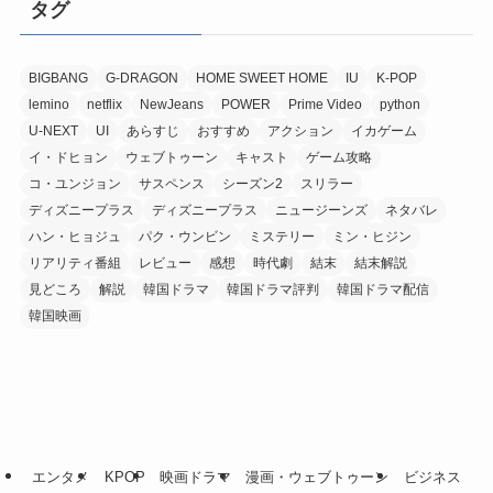
タグ
BIGBANG
G-DRAGON
HOME SWEET HOME
IU
K-POP
lemino
netflix
NewJeans
POWER
Prime Video
python
U-NEXT
UI
あらすじ
おすすめ
アクション
イカゲーム
イ・ドヒョン
ウェブトゥーン
キャスト
ゲーム攻略
コ・ユンジョン
サスペンス
シーズン2
スリラー
ディズニープラス
ディズニープラス
ニュージーンズ
ネタバレ
ハン・ヒョジュ
パク・ウンビン
ミステリー
ミン・ヒジン
リアリティ番組
レビュー
感想
時代劇
結末
結末解説
見どころ
解説
韓国ドラマ
韓国ドラマ評判
韓国ドラマ配信
韓国映画
エンタメ
KPOP
映画ドラマ
漫画・ウェブトゥーン
ビジネス