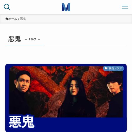
ホーム
悪鬼
悪鬼
– tag –
映画ドラマ