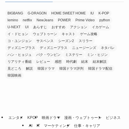
BIGBANG
G-DRAGON
HOME SWEET HOME
IU
K-POP
lemino
netflix
NewJeans
POWER
Prime Video
python
U-NEXT
UI
あらすじ
おすすめ
アクション
イカゲーム
イ・ドヒョン
ウェブトゥーン
キャスト
ゲーム攻略
コ・ユンジョン
サスペンス
シーズン2
スリラー
ディズニープラス
ディズニープラス
ニュージーンズ
ネタバレ
ハン・ヒョジュ
パク・ウンビン
ミステリー
ミン・ヒジン
リアリティ番組
レビュー
感想
時代劇
結末
結末解説
見どころ
解説
韓国ドラマ
韓国ドラマ評判
韓国ドラマ配信
韓国映画
エンタメ
KPOP
映画ドラマ
漫画・ウェブトゥーン
ビジネス
AI
IT
マーケティング
仕事・キャリア