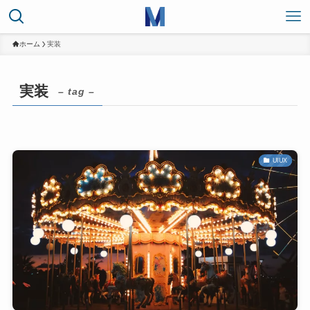
ホーム
実装
実装
– tag –
UIUX