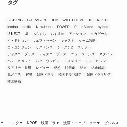
タグ
BIGBANG
G-DRAGON
HOME SWEET HOME
IU
K-POP
lemino
netflix
NewJeans
POWER
Prime Video
python
U-NEXT
UI
あらすじ
おすすめ
アクション
イカゲーム
イ・ドヒョン
ウェブトゥーン
キャスト
ゲーム攻略
コ・ユンジョン
サスペンス
シーズン2
スリラー
ディズニープラス
ディズニープラス
ニュージーンズ
ネタバレ
ハン・ヒョジュ
パク・ウンビン
ミステリー
ミン・ヒジン
リアリティ番組
レビュー
感想
時代劇
結末
結末解説
見どころ
解説
韓国ドラマ
韓国ドラマ評判
韓国ドラマ配信
韓国映画
エンタメ
KPOP
映画ドラマ
漫画・ウェブトゥーン
ビジネス