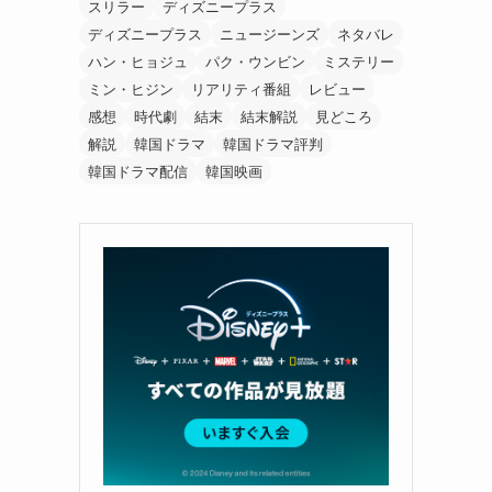
スリラー
ディズニープラス
ディズニープラス
ニュージーンズ
ネタバレ
ハン・ヒョジュ
パク・ウンビン
ミステリー
ミン・ヒジン
リアリティ番組
レビュー
感想
時代劇
結末
結末解説
見どころ
解説
韓国ドラマ
韓国ドラマ評判
韓国ドラマ配信
韓国映画