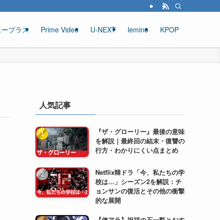
ニープラス
Prime Video
U-NEXT
lemino
KPOP
人気記事
『ザ・グローリー』最後の意味
を解説｜最終回の結末・復讐の
行方・わかりにくい点まとめ
Netflix韓ドラ「今、私たちの学
校は…」シーズン2を解説：チ
ョンサンの復活とその他の衝撃
的な展開
【俺アラ】祝福の石一覧とおす