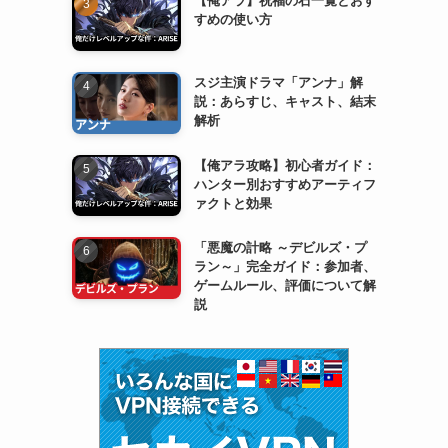
すめの使い方
スジ主演ドラマ「アンナ」解
説：あらすじ、キャスト、結末
解析
【俺アラ攻略】初心者ガイド：
ハンター別おすすめアーティフ
ァクトと効果
「悪魔の計略 ～デビルズ・プ
ラン～」完全ガイド：参加者、
ゲームルール、評価について解
説