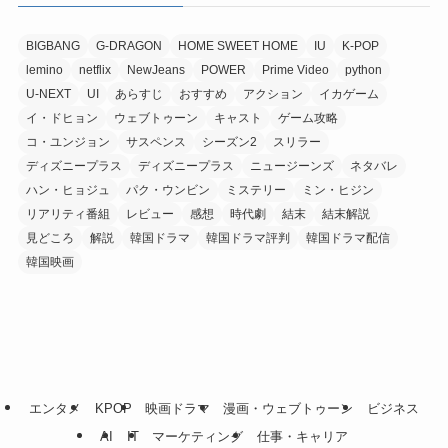
BIGBANG
G-DRAGON
HOME SWEET HOME
IU
K-POP
lemino
netflix
NewJeans
POWER
Prime Video
python
U-NEXT
UI
あらすじ
おすすめ
アクション
イカゲーム
イ・ドヒョン
ウェブトゥーン
キャスト
ゲーム攻略
コ・ユンジョン
サスペンス
シーズン2
スリラー
ディズニープラス
ディズニープラス
ニュージーンズ
ネタバレ
ハン・ヒョジュ
パク・ウンビン
ミステリー
ミン・ヒジン
リアリティ番組
レビュー
感想
時代劇
結末
結末解説
見どころ
解説
韓国ドラマ
韓国ドラマ評判
韓国ドラマ配信
韓国映画
エンタメ
KPOP
映画ドラマ
漫画・ウェブトゥーン
ビジネス
AI
IT
マーケティング
仕事・キャリア