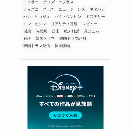
スリラー
ディズニープラス
ディズニープラス
ニュージーンズ
ネタバレ
ハン・ヒョジュ
パク・ウンビン
ミステリー
ミン・ヒジン
リアリティ番組
レビュー
感想
時代劇
結末
結末解説
見どころ
解説
韓国ドラマ
韓国ドラマ評判
韓国ドラマ配信
韓国映画