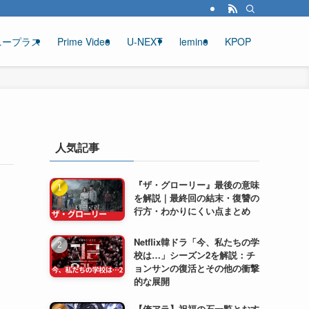
ニープラス
Prime Video
U-NEXT
lemino
KPOP
人気記事
『ザ・グローリー』最後の意味
を解説｜最終回の結末・復讐の
行方・わかりにくい点まとめ
Netflix韓ドラ「今、私たちの学
校は…」シーズン2を解説：チ
ョンサンの復活とその他の衝撃
的な展開
【俺アラ】祝福の石一覧とおす