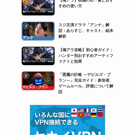
すめの使い方
スジ主演ドラマ「アンナ」解
説：あらすじ、キャスト、結末
解析
【俺アラ攻略】初心者ガイド：
ハンター別おすすめアーティフ
ァクトと効果
「悪魔の計略 ～デビルズ・プ
ラン～」完全ガイド：参加者、
ゲームルール、評価について解
説