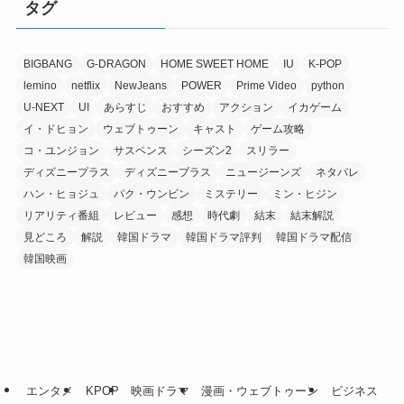
タグ
BIGBANG
G-DRAGON
HOME SWEET HOME
IU
K-POP
lemino
netflix
NewJeans
POWER
Prime Video
python
U-NEXT
UI
あらすじ
おすすめ
アクション
イカゲーム
イ・ドヒョン
ウェブトゥーン
キャスト
ゲーム攻略
コ・ユンジョン
サスペンス
シーズン2
スリラー
ディズニープラス
ディズニープラス
ニュージーンズ
ネタバレ
ハン・ヒョジュ
パク・ウンビン
ミステリー
ミン・ヒジン
リアリティ番組
レビュー
感想
時代劇
結末
結末解説
見どころ
解説
韓国ドラマ
韓国ドラマ評判
韓国ドラマ配信
韓国映画
エンタメ
KPOP
映画ドラマ
漫画・ウェブトゥーン
ビジネス