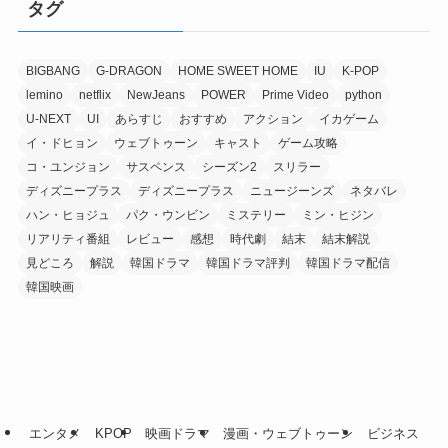
タグ
BIGBANG
G-DRAGON
HOME SWEET HOME
IU
K-POP
lemino
netflix
NewJeans
POWER
Prime Video
python
U-NEXT
UI
あらすじ
おすすめ
アクション
イカゲーム
イ・ドヒョン
ウェブトゥーン
キャスト
ゲーム攻略
コ・ユンジョン
サスペンス
シーズン2
スリラー
ディズニープラス
ディズニープラス
ニュージーンズ
ネタバレ
ハン・ヒョジュ
パク・ウンビン
ミステリー
ミン・ヒジン
リアリティ番組
レビュー
感想
時代劇
結末
結末解説
見どころ
解説
韓国ドラマ
韓国ドラマ評判
韓国ドラマ配信
韓国映画
エンタメ
KPOP
映画ドラマ
漫画・ウェブトゥーン
ビジネス