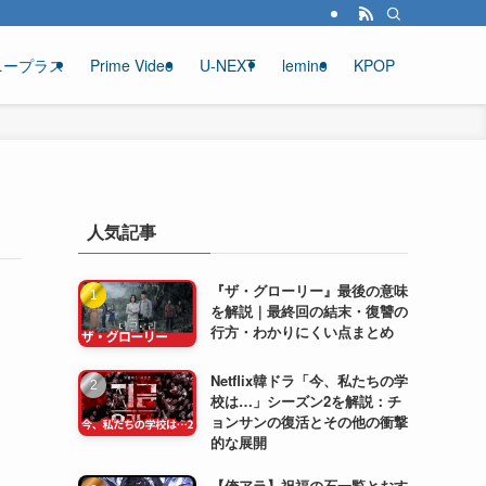
ニープラス
Prime Video
U-NEXT
lemino
KPOP
人気記事
『ザ・グローリー』最後の意味
を解説｜最終回の結末・復讐の
行方・わかりにくい点まとめ
Netflix韓ドラ「今、私たちの学
校は…」シーズン2を解説：チ
ョンサンの復活とその他の衝撃
的な展開
【俺アラ】祝福の石一覧とおす