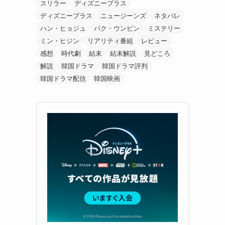
スリラー
ディズニープラス
ディズニープラス
ニュージーンズ
ネタバレ
ハン・ヒョジュ
パク・ウンビン
ミステリー
ミン・ヒジン
リアリティ番組
レビュー
感想
時代劇
結末
結末解説
見どころ
解説
韓国ドラマ
韓国ドラマ評判
韓国ドラマ配信
韓国映画