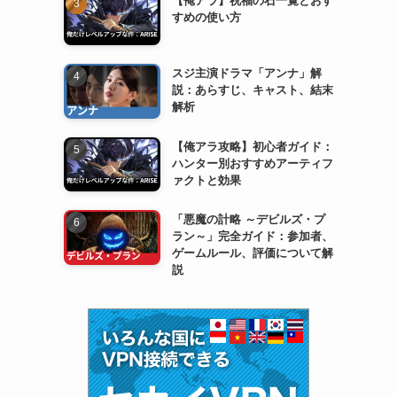
すめの使い方
スジ主演ドラマ「アンナ」解
説：あらすじ、キャスト、結末
解析
【俺アラ攻略】初心者ガイド：
ハンター別おすすめアーティフ
ァクトと効果
「悪魔の計略 ～デビルズ・プ
ラン～」完全ガイド：参加者、
ゲームルール、評価について解
説