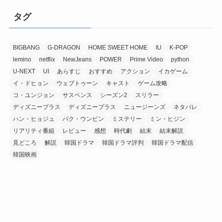
タグ
BIGBANG
G-DRAGON
HOME SWEET HOME
IU
K-POP
lemino
netflix
NewJeans
POWER
Prime Video
python
U-NEXT
UI
あらすじ
おすすめ
アクション
イカゲーム
イ・ドヒョン
ウェブトゥーン
キャスト
ゲーム攻略
コ・ユンジョン
サスペンス
シーズン2
スリラー
ディズニープラス
ディズニープラス
ニュージーンズ
ネタバレ
ハン・ヒョジュ
パク・ウンビン
ミステリー
ミン・ヒジン
リアリティ番組
レビュー
感想
時代劇
結末
結末解説
見どころ
解説
韓国ドラマ
韓国ドラマ評判
韓国ドラマ配信
韓国映画