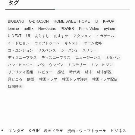
タグ
BIGBANG
G-DRAGON
HOME SWEET HOME
IU
K-POP
lemino
netflix
NewJeans
POWER
Prime Video
python
U-NEXT
UI
あらすじ
おすすめ
アクション
イカゲーム
イ・ドヒョン
ウェブトゥーン
キャスト
ゲーム攻略
コ・ユンジョン
サスペンス
シーズン2
スリラー
ディズニープラス
ディズニープラス
ニュージーンズ
ネタバレ
ハン・ヒョジュ
パク・ウンビン
ミステリー
ミン・ヒジン
リアリティ番組
レビュー
感想
時代劇
結末
結末解説
見どころ
解説
韓国ドラマ
韓国ドラマ評判
韓国ドラマ配信
韓国映画
エンタメ
KPOP
映画ドラマ
漫画・ウェブトゥーン
ビジネス