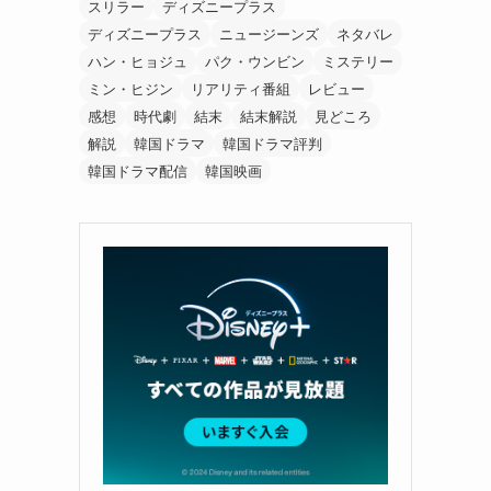
スリラー
ディズニープラス
ディズニープラス
ニュージーンズ
ネタバレ
ハン・ヒョジュ
パク・ウンビン
ミステリー
ミン・ヒジン
リアリティ番組
レビュー
感想
時代劇
結末
結末解説
見どころ
解説
韓国ドラマ
韓国ドラマ評判
韓国ドラマ配信
韓国映画