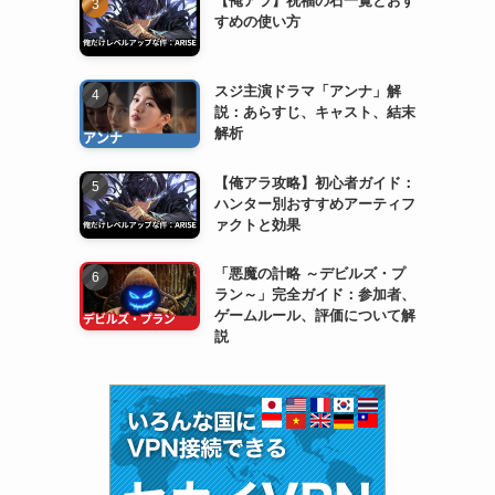
すめの使い方
スジ主演ドラマ「アンナ」解
説：あらすじ、キャスト、結末
解析
【俺アラ攻略】初心者ガイド：
ハンター別おすすめアーティフ
ァクトと効果
「悪魔の計略 ～デビルズ・プ
ラン～」完全ガイド：参加者、
ゲームルール、評価について解
説