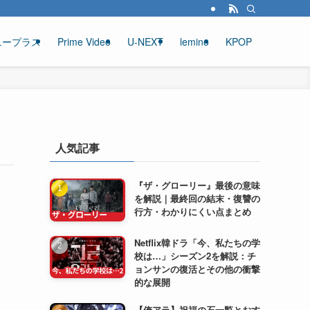
ニープラス
Prime Video
U-NEXT
lemino
KPOP
人気記事
『ザ・グローリー』最後の意味
を解説｜最終回の結末・復讐の
行方・わかりにくい点まとめ
Netflix韓ドラ「今、私たちの学
校は…」シーズン2を解説：チ
ョンサンの復活とその他の衝撃
的な展開
【俺アラ】祝福の石一覧とおす