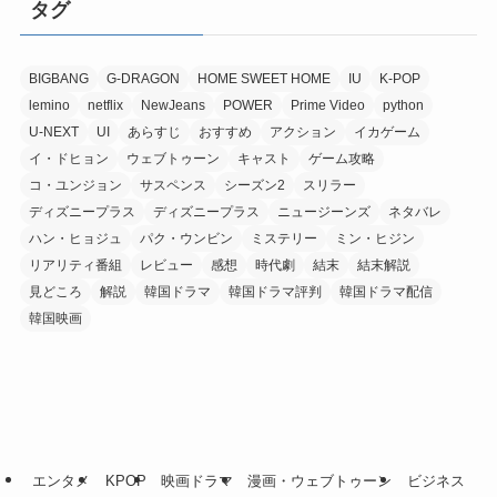
タグ
BIGBANG
G-DRAGON
HOME SWEET HOME
IU
K-POP
lemino
netflix
NewJeans
POWER
Prime Video
python
U-NEXT
UI
あらすじ
おすすめ
アクション
イカゲーム
イ・ドヒョン
ウェブトゥーン
キャスト
ゲーム攻略
コ・ユンジョン
サスペンス
シーズン2
スリラー
ディズニープラス
ディズニープラス
ニュージーンズ
ネタバレ
ハン・ヒョジュ
パク・ウンビン
ミステリー
ミン・ヒジン
リアリティ番組
レビュー
感想
時代劇
結末
結末解説
見どころ
解説
韓国ドラマ
韓国ドラマ評判
韓国ドラマ配信
韓国映画
エンタメ
KPOP
映画ドラマ
漫画・ウェブトゥーン
ビジネス