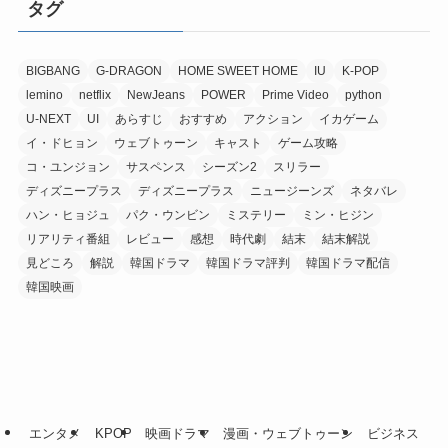
タグ
BIGBANG
G-DRAGON
HOME SWEET HOME
IU
K-POP
lemino
netflix
NewJeans
POWER
Prime Video
python
U-NEXT
UI
あらすじ
おすすめ
アクション
イカゲーム
イ・ドヒョン
ウェブトゥーン
キャスト
ゲーム攻略
コ・ユンジョン
サスペンス
シーズン2
スリラー
ディズニープラス
ディズニープラス
ニュージーンズ
ネタバレ
ハン・ヒョジュ
パク・ウンビン
ミステリー
ミン・ヒジン
リアリティ番組
レビュー
感想
時代劇
結末
結末解説
見どころ
解説
韓国ドラマ
韓国ドラマ評判
韓国ドラマ配信
韓国映画
エンタメ
KPOP
映画ドラマ
漫画・ウェブトゥーン
ビジネス