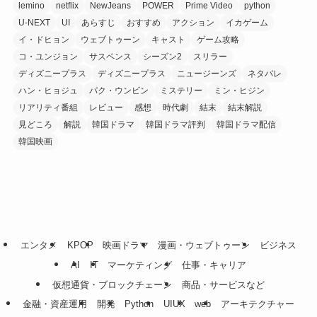
lemino
netflix
NewJeans
POWER
Prime Video
python
U-NEXT
UI
あらすじ
おすすめ
アクション
イカゲーム
イ・ドヒョン
ウェブトゥーン
キャスト
ゲーム攻略
コ・ユンジョン
サスペンス
シーズン2
スリラー
ディズニープラス
ディズニープラス
ニュージーンズ
ネタバレ
ハン・ヒョジュ
パク・ウンビン
ミステリー
ミン・ヒジン
リアリティ番組
レビュー
感想
時代劇
結末
結末解説
見どころ
解説
韓国ドラマ
韓国ドラマ評判
韓国ドラマ配信
韓国映画
エンタメ
KPOP
映画ドラマ
漫画・ウェブトゥーン
ビジネス
AI
IT
マーケティング
仕事・キャリア
仮想通貨・ブロックチェーン
商品・サービスなど
金融・資産運用
開発
Python
UIUX
web
アーキテクチャー