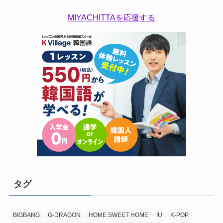
MIYACHITTAを応援する
タグ
BIGBANG
G-DRAGON
HOME SWEET HOME
IU
K-POP