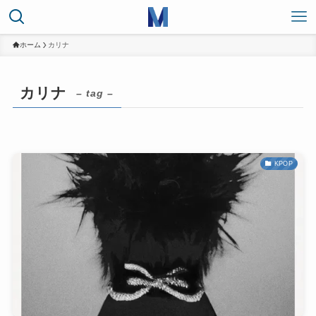
ホーム
カリナ
カリナ
– tag –
KPOP