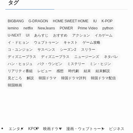
タグ
BIGBANG
G-DRAGON
HOME SWEET HOME
IU
K-POP
lemino
netflix
NewJeans
POWER
Prime Video
python
U-NEXT
UI
あらすじ
おすすめ
アクション
イカゲーム
イ・ドヒョン
ウェブトゥーン
キャスト
ゲーム攻略
コ・ユンジョン
サスペンス
シーズン2
スリラー
ディズニープラス
ディズニープラス
ニュージーンズ
ネタバレ
ハン・ヒョジュ
パク・ウンビン
ミステリー
ミン・ヒジン
リアリティ番組
レビュー
感想
時代劇
結末
結末解説
見どころ
解説
韓国ドラマ
韓国ドラマ評判
韓国ドラマ配信
韓国映画
エンタメ
KPOP
映画ドラマ
漫画・ウェブトゥーン
ビジネス