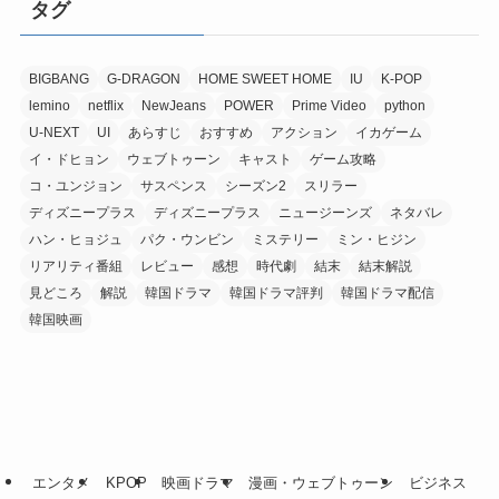
タグ
BIGBANG
G-DRAGON
HOME SWEET HOME
IU
K-POP
lemino
netflix
NewJeans
POWER
Prime Video
python
U-NEXT
UI
あらすじ
おすすめ
アクション
イカゲーム
イ・ドヒョン
ウェブトゥーン
キャスト
ゲーム攻略
コ・ユンジョン
サスペンス
シーズン2
スリラー
ディズニープラス
ディズニープラス
ニュージーンズ
ネタバレ
ハン・ヒョジュ
パク・ウンビン
ミステリー
ミン・ヒジン
リアリティ番組
レビュー
感想
時代劇
結末
結末解説
見どころ
解説
韓国ドラマ
韓国ドラマ評判
韓国ドラマ配信
韓国映画
エンタメ
KPOP
映画ドラマ
漫画・ウェブトゥーン
ビジネス