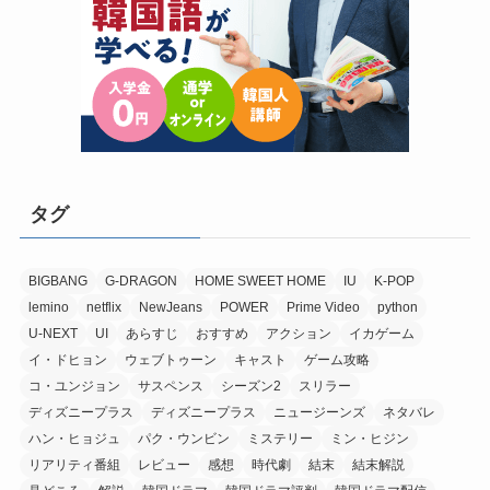
タグ
BIGBANG
G-DRAGON
HOME SWEET HOME
IU
K-POP
lemino
netflix
NewJeans
POWER
Prime Video
python
U-NEXT
UI
あらすじ
おすすめ
アクション
イカゲーム
イ・ドヒョン
ウェブトゥーン
キャスト
ゲーム攻略
コ・ユンジョン
サスペンス
シーズン2
スリラー
ディズニープラス
ディズニープラス
ニュージーンズ
ネタバレ
ハン・ヒョジュ
パク・ウンビン
ミステリー
ミン・ヒジン
リアリティ番組
レビュー
感想
時代劇
結末
結末解説