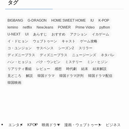
タグ
BIGBANG
G-DRAGON
HOME SWEET HOME
IU
K-POP
lemino
netflix
NewJeans
POWER
Prime Video
python
U-NEXT
UI
あらすじ
おすすめ
アクション
イカゲーム
イ・ドヒョン
ウェブトゥーン
キャスト
ゲーム攻略
コ・ユンジョン
サスペンス
シーズン2
スリラー
ディズニープラス
ディズニープラス
ニュージーンズ
ネタバレ
ハン・ヒョジュ
パク・ウンビン
ミステリー
ミン・ヒジン
リアリティ番組
レビュー
感想
時代劇
結末
結末解説
見どころ
解説
韓国ドラマ
韓国ドラマ評判
韓国ドラマ配信
韓国映画
エンタメ
KPOP
映画ドラマ
漫画・ウェブトゥーン
ビジネス