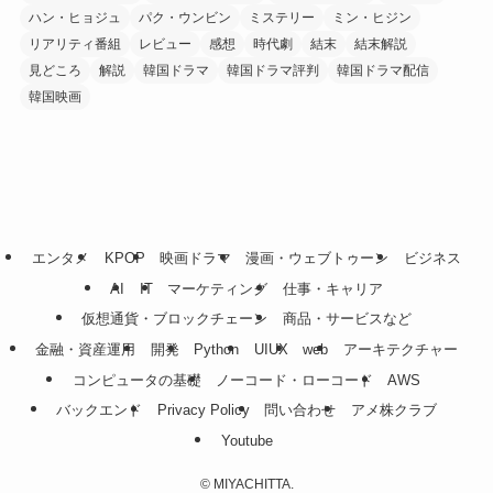
ハン・ヒョジュ
パク・ウンビン
ミステリー
ミン・ヒジン
リアリティ番組
レビュー
感想
時代劇
結末
結末解説
見どころ
解説
韓国ドラマ
韓国ドラマ評判
韓国ドラマ配信
韓国映画
エンタメ
KPOP
映画ドラマ
漫画・ウェブトゥーン
ビジネス
AI
IT
マーケティング
仕事・キャリア
仮想通貨・ブロックチェーン
商品・サービスなど
金融・資産運用
開発
Python
UIUX
web
アーキテクチャー
コンピュータの基礎
ノーコード・ローコード
AWS
バックエンド
Privacy Policy
問い合わせ
アメ株クラブ
Youtube
©
MIYACHITTA.