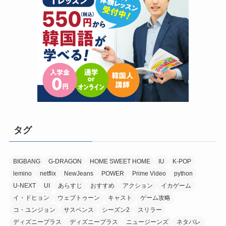
タグ
BIGBANG
G-DRAGON
HOME SWEET HOME
IU
K-POP
lemino
netflix
NewJeans
POWER
Prime Video
python
U-NEXT
UI
あらすじ
おすすめ
アクション
イカゲーム
イ・ドヒョン
ウェブトゥーン
キャスト
ゲーム攻略
コ・ユンジョン
サスペンス
シーズン2
スリラー
ディズニープラス
ディズニープラス
ニュージーンズ
ネタバレ