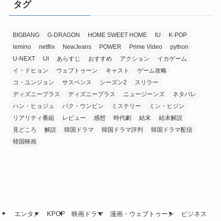
タグ
BIGBANG
G-DRAGON
HOME SWEET HOME
IU
K-POP
lemino
netflix
NewJeans
POWER
Prime Video
python
U-NEXT
UI
あらすじ
おすすめ
アクション
イカゲーム
イ・ドヒョン
ウェブトゥーン
キャスト
ゲーム攻略
コ・ユンジョン
サスペンス
シーズン2
スリラー
ディズニープラス
ディズニープラス
ニュージーンズ
ネタバレ
ハン・ヒョジュ
パク・ウンビン
ミステリー
ミン・ヒジン
リアリティ番組
レビュー
感想
時代劇
結末
結末解説
見どころ
解説
韓国ドラマ
韓国ドラマ評判
韓国ドラマ配信
韓国映画
エンタメ
KPOP
映画ドラマ
漫画・ウェブトゥーン
ビジネス