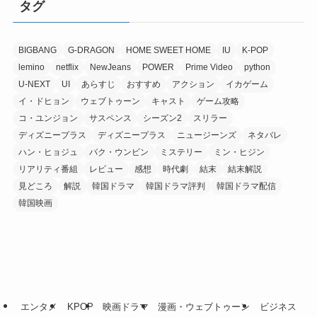
タグ
BIGBANG
G-DRAGON
HOME SWEET HOME
IU
K-POP
lemino
netflix
NewJeans
POWER
Prime Video
python
U-NEXT
UI
あらすじ
おすすめ
アクション
イカゲーム
イ・ドヒョン
ウェブトゥーン
キャスト
ゲーム攻略
コ・ユンジョン
サスペンス
シーズン2
スリラー
ディズニープラス
ディズニープラス
ニュージーンズ
ネタバレ
ハン・ヒョジュ
パク・ウンビン
ミステリー
ミン・ヒジン
リアリティ番組
レビュー
感想
時代劇
結末
結末解説
見どころ
解説
韓国ドラマ
韓国ドラマ評判
韓国ドラマ配信
韓国映画
エンタメ
KPOP
映画ドラマ
漫画・ウェブトゥーン
ビジネス